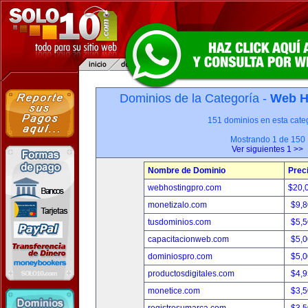
Dominios de la Categoría -
Web H
151 dominios en esta categ
Mostrando 1 de 150
Ver siguientes 1 >>
Nombre de Dominio
Prec
webhostingpro.com
$20,
monetizalo.com
$9,
tusdominios.com
$5,
capacitacionweb.com
$5,
dominiospro.com
$5,
productosdigitales.com
$4,
monetice.com
$3,