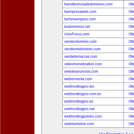
transferenciadedominios.com
Ofe
tuempresaweb.com
Ofe
turismoenperu.com
Ofe
tusdominios.net
Ofe
UnixFocus.com
Ofe
venderdominio.com
Ofe
vendermidominio.com
Ofe
ventademarcas.com
Ofe
videomonetization.com
Ofe
webdeanuncios.com
Ofe
webenventa.com
Ofe
webhostingpro.biz
Ofe
webhostingpro.com.es
Ofe
webhostingpro.es
Ofe
webhostingpro.net
Ofe
webhostingpymes.com
Ofe
webmonetize.com
Ofe