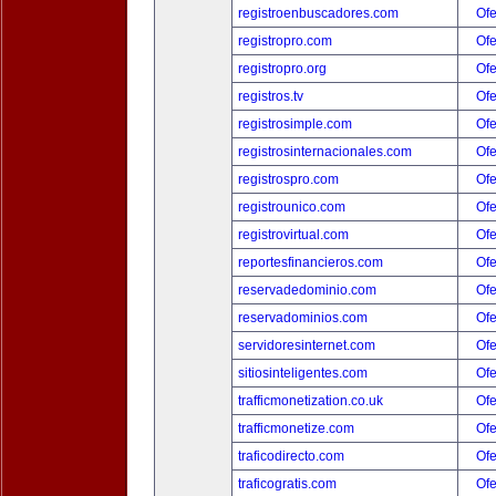
registroenbuscadores.com
Ofe
registropro.com
Ofe
registropro.org
Ofe
registros.tv
Ofe
registrosimple.com
Ofe
registrosinternacionales.com
Ofe
registrospro.com
Ofe
registrounico.com
Ofe
registrovirtual.com
Ofe
reportesfinancieros.com
Ofe
reservadedominio.com
Ofe
reservadominios.com
Ofe
servidoresinternet.com
Ofe
sitiosinteligentes.com
Ofe
trafficmonetization.co.uk
Ofe
trafficmonetize.com
Ofe
traficodirecto.com
Ofe
traficogratis.com
Ofe