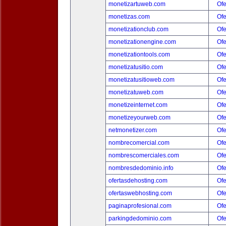
monetizartuweb.com
Ofe
monetizas.com
Ofe
monetizationclub.com
Ofe
monetizationengine.com
Ofe
monetizationtools.com
Ofe
monetizatusitio.com
Ofe
monetizatusitioweb.com
Ofe
monetizatuweb.com
Ofe
monetizeinternet.com
Ofe
monetizeyourweb.com
Ofe
netmonetizer.com
Ofe
nombrecomercial.com
Ofe
nombrescomerciales.com
Ofe
nombresdedominio.info
Ofe
ofertasdehosting.com
Ofe
ofertaswebhosting.com
Ofe
paginaprofesional.com
Ofe
parkingdedominio.com
Ofe