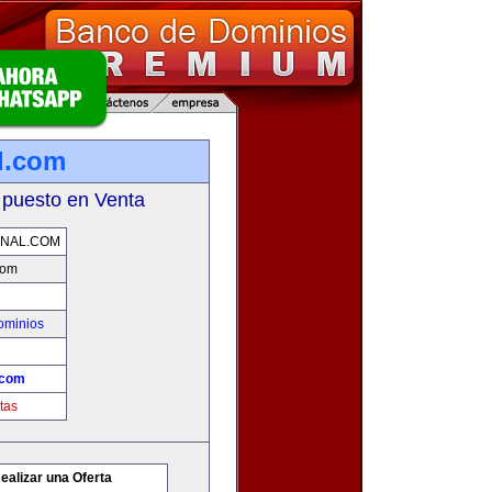
l.com
 puesto en Venta
ONAL.COM
com
ominios
.com
tas
ealizar una Oferta