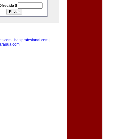
Ofrecido $
es.com
|
hostprofesional.com
|
aragua.com
|