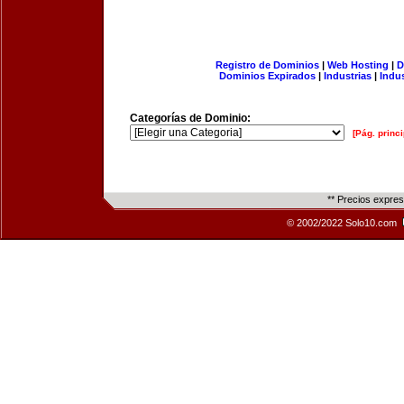
Registro de Dominios
|
Web Hosting
|
D
Dominios Expirados
|
Industrias
|
Indu
Categorías de Dominio:
[Pág. princi
** Precios expre
© 2002/2022 Solo10.com