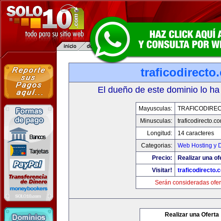
traficodirecto
El dueño de este dominio lo ha
Mayusculas:
TRAFICODIRE
Minusculas:
traficodirecto.c
Longitud:
14 caracteres
Categorias:
Web Hosting y 
Precio:
Realizar una of
Visitar!
traficodirecto.
Serán consideradas ofer
Realizar una Oferta