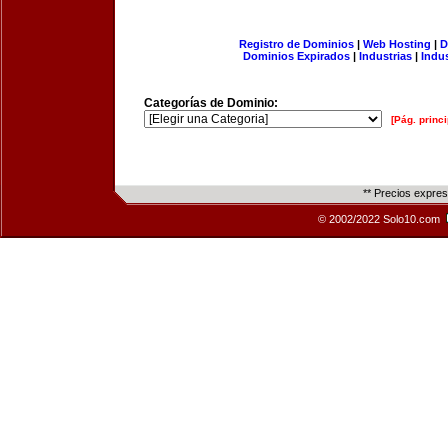
Registro de Dominios
|
Web Hosting
|
D
Dominios Expirados
|
Industrias
|
Indu
Categorías de Dominio:
[Pág. princi
** Precios expre
© 2002/2022 Solo10.com