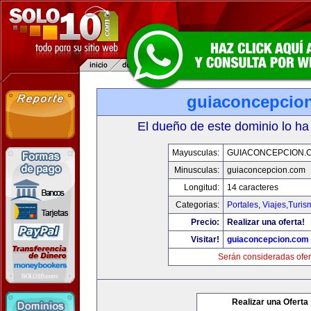
guiaconcepcio
El dueño de este dominio lo ha
Mayusculas:
GUIACONCEPCION.
Minusculas:
guiaconcepcion.com
Longitud:
14 caracteres
Categorias:
Portales
,
Viajes,Turi
Precio:
Realizar una oferta!
Visitar!
guiaconcepcion.com
Serán consideradas ofer
Realizar una Oferta