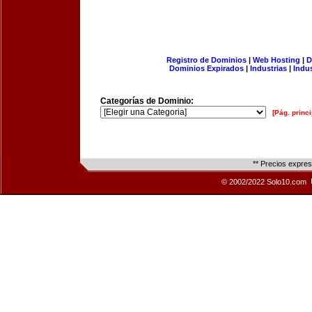
Registro de Dominios
|
Web Hosting
|
D
Dominios Expirados
|
Industrias
|
Indu
Categorías de Dominio:
[Pág. princi
** Precios expre
© 2002/2022 Solo10.com