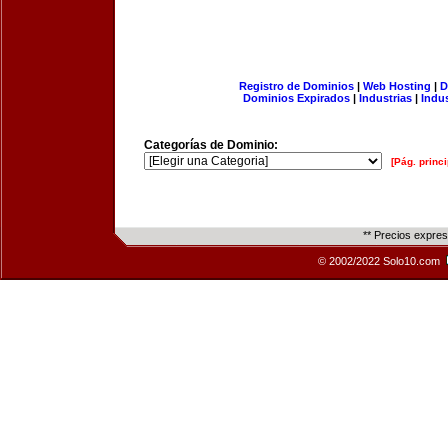
Registro de Dominios
|
Web Hosting
|
D
Dominios Expirados
|
Industrias
|
Indu
Categorías de Dominio:
[Pág. princi
** Precios expre
© 2002/2022 Solo10.com