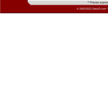
** Precios expre
© 2002/2022 Solo10.com