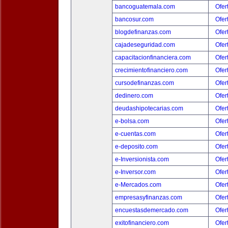
bancoguatemala.com
Ofer
bancosur.com
Ofer
blogdefinanzas.com
Ofer
cajadeseguridad.com
Ofer
capacitacionfinanciera.com
Ofer
crecimientofinanciero.com
Ofer
cursodefinanzas.com
Ofer
dedinero.com
Ofer
deudashipotecarias.com
Ofer
e-bolsa.com
Ofer
e-cuentas.com
Ofer
e-deposito.com
Ofer
e-Inversionista.com
Ofer
e-Inversor.com
Ofer
e-Mercados.com
Ofer
empresasyfinanzas.com
Ofer
encuestasdemercado.com
Ofer
exitofinanciero.com
Ofer