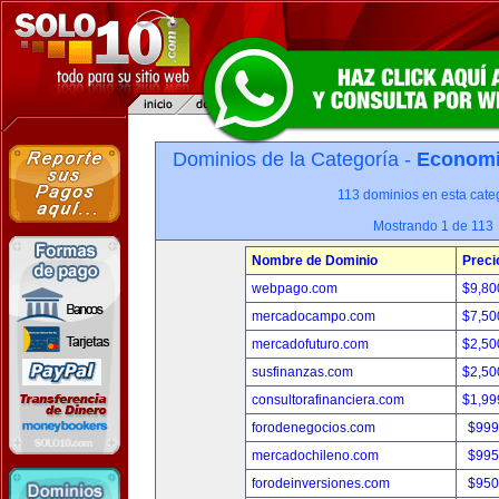
Dominios de la Categoría -
Economia
113 dominios en esta categ
Mostrando 1 de 113
Nombre de Dominio
Preci
webpago.com
$9,80
mercadocampo.com
$7,50
mercadofuturo.com
$2,50
susfinanzas.com
$2,50
consultorafinanciera.com
$1,99
forodenegocios.com
$999
mercadochileno.com
$995
forodeinversiones.com
$950