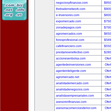
negociosyfinanzas.com
$950
thetradernetwork.com
$900
e-Inversores.com
$800
expomercado.com
$750
zonadepagos.com
$700
agromercados.com
$650
forexprofesional.com
$589
cafefinanciero.com
$550
prestamoenefectivo.com
$280
accionesenbolsa.com
Ofer
agentedeinversiones.com
Ofer
agenteinteligente.com
Ofer
agromercado.net
Ofer
analistademercado.com
Ofer
analistadenegocios.com
Ofer
analistasempresariales.com
Ofer
asesorenfinanzas.com
Ofer
asesoriacomercioexterior.com
Ofer